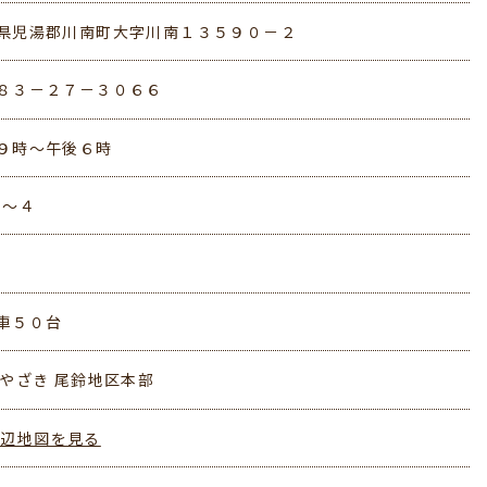
県児湯郡川南町大字川南１３５９０－２
８３－２７－３０６６
９時～午後６時
１〜４
車５０台
みやざき 尾鈴地区本部
周辺地図を見る