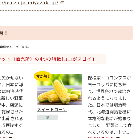
://osuzu.ja-miyazaki.jp/
物！
農産物もございます。
ケット（直売所）の4つの特徴!ココがスゴイ！
に欠かせない
探検家・コロンブスが
が、日本に導
ヨーロッパに持ち帰
のは明治時代
り、世界各地で栽培さ
的新しい野菜
れるようになりまし
年中、店頭に
た。日本では明治時
スイートコーン
、乾燥させた
代、北海道開拓を機に
夏
が出荷される
本格的な栽培が始まり
。収穫後すぐ
ました。 野菜として食
の...
べているのは、トウ...