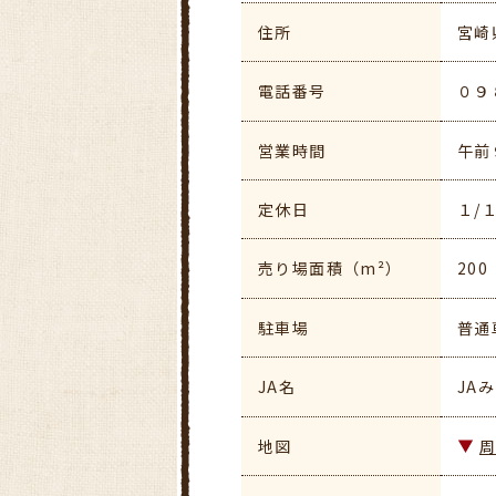
住所
宮崎
電話番号
０９
営業時間
午前
定休日
１/
売り場面積（m²）
200
駐車場
普通
JA名
JA
地図