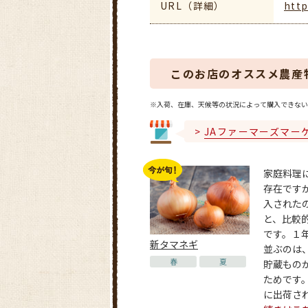
URL（詳細）
http
このお店のオススメ農産
※入荷、在庫、天候等の状況によって購入できない
JAファーマーズマー
家庭料理
存在です
入された
と、比較
です。１
新タマネギ
並ぶのは
春
夏
貯蔵もの
ためです
に出荷される