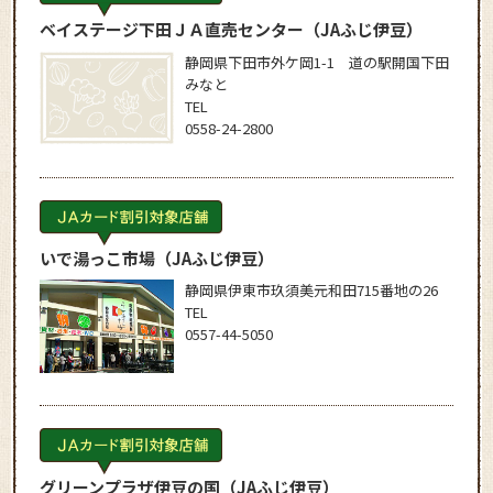
ベイステージ下田ＪＡ直売センター
（JAふじ伊豆）
静岡県下田市外ケ岡1-1 道の駅開国下田
みなと
TEL
0558-24-2800
いで湯っこ市場
（JAふじ伊豆）
静岡県伊東市玖須美元和田715番地の26
TEL
0557-44-5050
グリーンプラザ伊豆の国
（JAふじ伊豆）