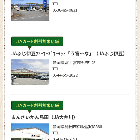
TEL
0538-85-0831
JAふじ伊豆ﾌｧｰﾏｰｽﾞﾏｰｹｯﾄ「う宮～な」
（JAふじ伊豆）
静岡県富士宮市外神123
TEL
0544-59-2022
まんさいかん島田
（JA大井川）
静岡県島田市御仮屋町8866
TEL
0547-33-5151