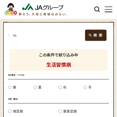
戻る
この条件で絞り込み中
生活習慣病
旬の野菜・くだもの
春
夏
秋
冬
分類（野菜）
根菜類
葉茎菜類