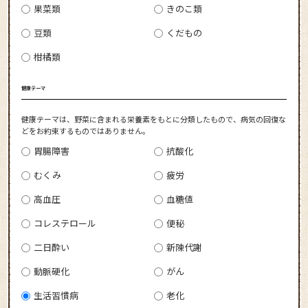
果菜類
きのこ類
豆類
くだもの
柑橘類
健康テーマ
健康テーマは、野菜に含まれる栄養素をもとに分類したもので、病気の回復な
どをお約束するものではありません。
胃腸障害
抗酸化
むくみ
疲労
高血圧
血糖値
コレステロール
便秘
二日酔い
新陳代謝
動脈硬化
がん
生活習慣病
老化