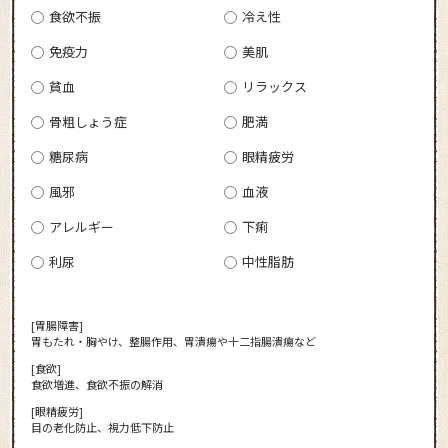
食欲不振
冷え性
免疫力
美肌
貧血
リラックス
骨粗しょう症
肥満
糖尿病
眼精疲労
風邪
血液
アレルギー
下痢
利尿
中性脂肪
[胃腸障害]
胃もたれ・胸やけ、整腸作用、胃潰瘍や十二指腸潰瘍など
[食欲]
食欲増進、食欲不振の解消
[眼精疲労]
目の老化防止、視力低下防止