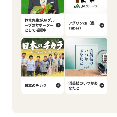
林修先生がJAグル
アグリンch（農
ープのサポーター
Tuber）
として活躍中
浜美枝のいつかあ
日本のチカラ
なたと