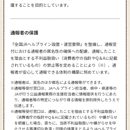
護することを目的としています。
通報者の保護
『全国JAヘルプライン設置・運営要領』を整備し、通報受
付における通報者の匿名性の確保への配慮、通報したこと
を理由とする不利益取扱い（消費者庁の指針やQ＆Aに記載
されているもの）の禁止等を定めることにより（※）、通
報者が安心して通報できる体制の構築に努めています。
※通報者は、実名のほか匿名による通報等ができます。
※通報等受付窓口は、JAヘルプライン担当者、県中・県連等の
JAが行う公益通報業務の支援担当者に情報提供を行うにあた
り、通報者等の特定につながり得る情報を原則除外したうえで
伝達します。
※通報等受付窓口は、通報したことを理由とする不利益取扱い
（消費者庁の指針やQ＆Aに記載されているもの）や嫌がらせ
を把握した場合、直ちに、当該不利益取扱いや嫌がらせを中
止させる等適切な救済・回復の措置をとるようJAヘルプライ