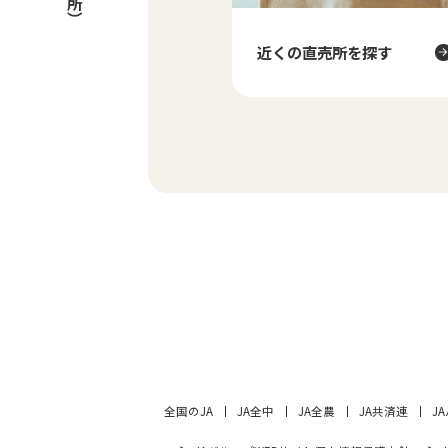
近くの直売所を
探す
全国のJA
JA全中
JA全農
JA共済連
J