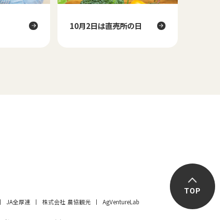
10月2日は
直売所の日
TOP
JA全厚連
株式会社 農協観光
AgVentureLab