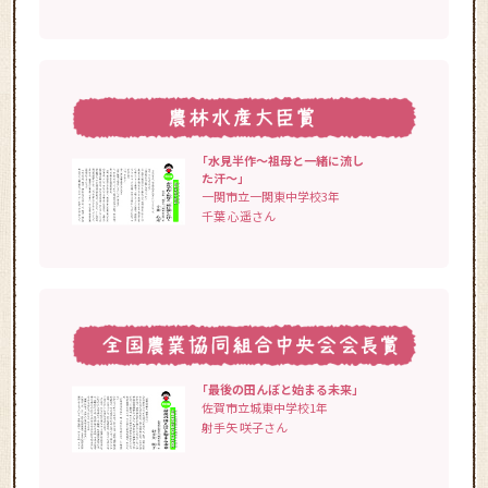
「水見半作～祖母と一緒に流し
た汗～」
一関市立一関東中学校3年
千葉 心遥さん
「最後の田んぼと始まる未来」
佐賀市立城東中学校1年
射手矢 咲子さん