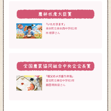
「いただきます」
串本町立串本西中学校2年
林 根夢さん
「祖父のメガ盛り弁当」
愛荘町立秦荘中学校3年
藤田 明和音さん