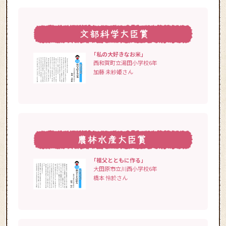
「私の大好きなお米」
西和賀町立湯田小学校6年
加藤 未紗姫さん
「祖父とともに作る」
大田原市立川西小学校6年
橋本 怜於さん