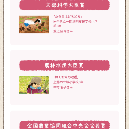
「たうえはどろどろ」
岩手県立一関清明支援学校小学
部5年
渡辺 陽向さん
「輝くお米の収穫」
上越市立飯小学校6年
中村 倫子さん