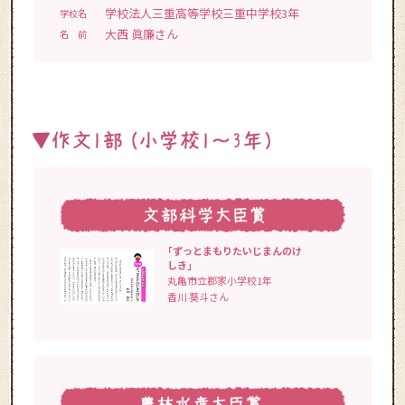
学校法人三重高等学校三重中学校3年
学校名
大西 眞廉さん
名 前
「ずっとまもりたいじまんのけ
しき」
丸亀市立郡家小学校1年
香川 葵斗さん