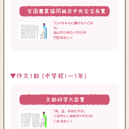
「じいちゃんに届けたいごは
ん」
福山市立神辺小学校6年
門田 直樹さん
「先、生、のおむすび」
土浦市立土浦第四中学校9年
小倉 美南さん