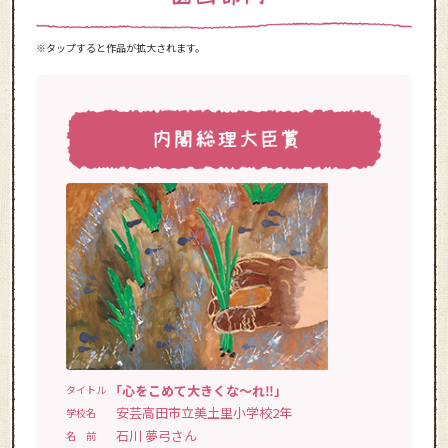
※タップすると作品が拡大されます。
「心をこめて大きくな～れ‼」
タイトル
安芸高田市立美土里小学校2年
学校名
石川 夢弓さん
名 前