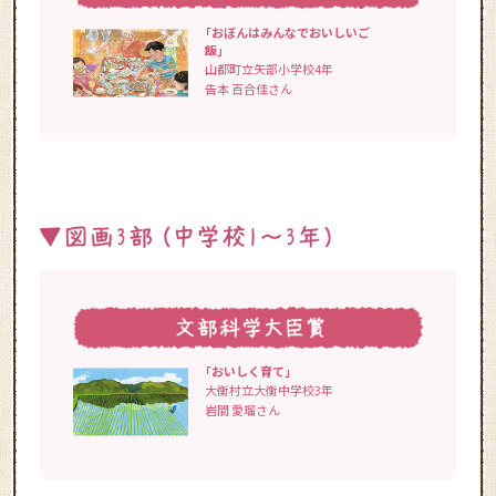
「おぼんはみんなでおいしいご
飯」
山都町立矢部小学校4年
告本 百合佳さん
「おいしく育て」
大衡村立大衡中学校3年
岩間 愛瑠さん