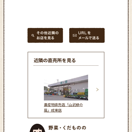
近隣の直売所を見る
農産物直売店「山武緑の
ＪＡ長生 農産物直
風」成東店
いき市場