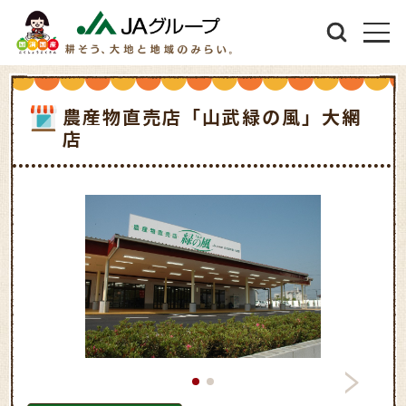
農産物直売店「山武緑の風」大網
店