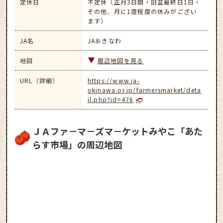
定休日
不定休（正月3日間・旧盆最終日1日・
その他、月に1度程度の休みがござい
ます）
JA名
JAおきなわ
地図
周辺地図を見る
URL（詳細）
https://www.ja-
okinawa.or.jp/farmersmarket/deta
il.php?id=476
ＪＡファ－マ－ズマ－ケットみやこ「あた
らす市場」の周辺地図