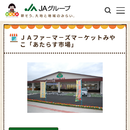
ＪＡファ－マ－ズマ－ケットみや
こ「あたらす市場」