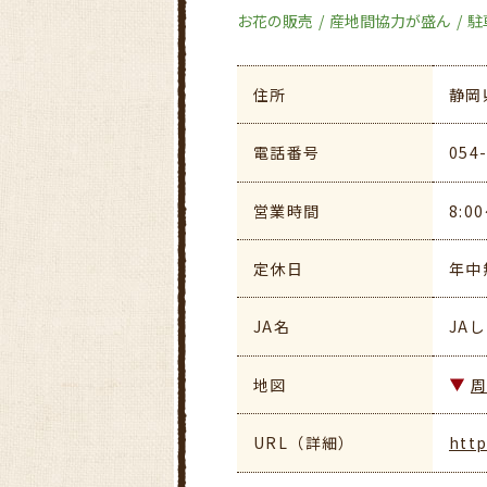
お花の販売
産地間協力が盛ん
駐
住所
静岡
電話番号
054
営業時間
8:0
定休日
年中
JA名
JA
地図
URL（詳細）
http