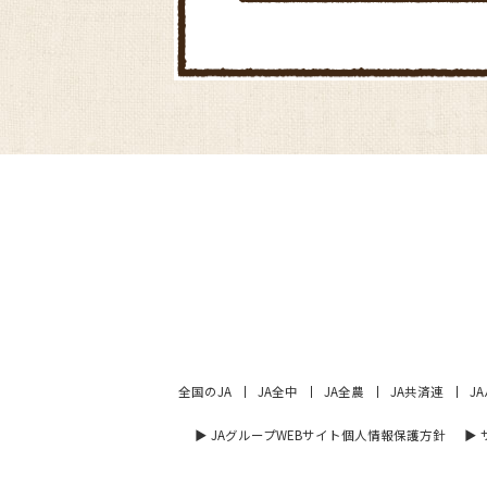
全国のJA
JA全中
JA全農
JA共済連
J
▶︎ JAグループWEBサイト個人情報保護方針
▶︎