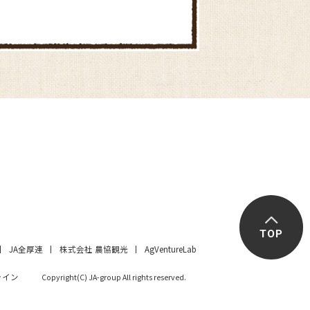
TOP
JA全厚連
株式会社 農協観光
AgVentureLab
ライン
Copyright(C) JA-group All rights reserved.