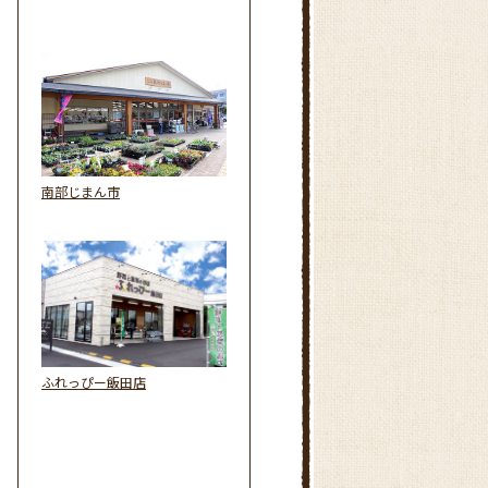
南部じまん市
ふれっぴー飯田店