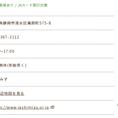
車場あり
JAカード割引対象
県静岡市清水区庵原町575-8
-367-2112
0～17:00
無休(年始除く)
しみず
周辺地図を見る
s://www.jashimizu.or.jp