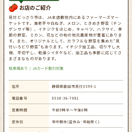
お店のご紹介
見付どっさり市は、JA本店敷地内にあるファーマーズマー
ケットです。海老芋や白ねぎ、メロン、ときめき野菜（チン
ゲンサイ等）、イチジクをはじめ、キャベツ、ハクサイ、季
節の野菜、ミカン、花などの旬の地元農産物が豊富にありま
す。また、オリジナルとして、カラフルな野菜を集めた“見
付いろどり野菜”もあります。イチジク加工品、切り干し大
根、芋切干し、乾燥シイタケなど、加工品も季節に応じてさ
まざまなものがあります。
駐車場あり
JAカード割引対象
住所
静岡県磐田市見付3599-1
電話番号
0538-36-7081
営業時間
午前9時半～午後6時
定休日
年中無休(盆休み･年始除く)