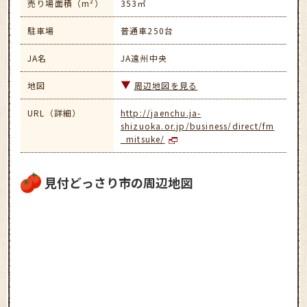
売り場面積（m²）
353㎡
駐車場
普通車250台
JA名
JA遠州中央
地図
周辺地図を見る
URL（詳細）
http://jaenchu.ja-
shizuoka.or.jp/business/direct/fm
_mitsuke/
見付どっさり市の周辺地図