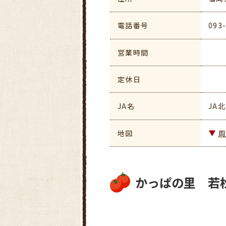
電話番号
093
営業時間
定休日
JA名
JA
地図
かっぱの里 若