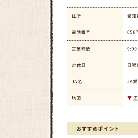
住所
愛知
電話番号
058
営業時間
9:0
定休日
日曜
JA名
JA
地図
おすすめポイント