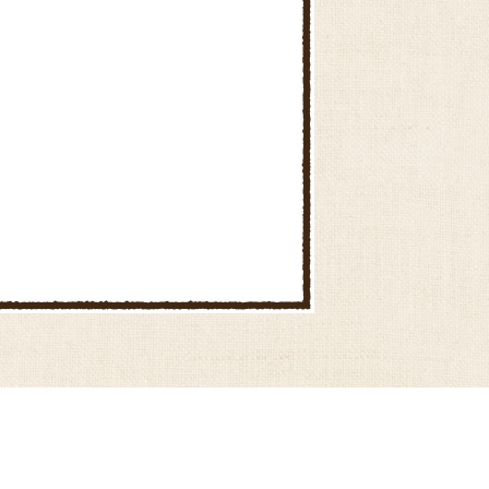
アグリマルシェはるひ
産直広場 南小渕店