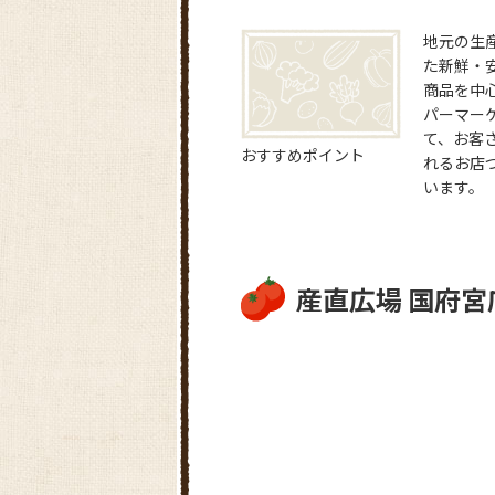
地元の生
た新鮮・
商品を中
パーマー
て、お客
おすすめポイント
れるお店
います。
産直広場 国府