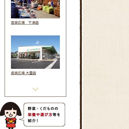
産直広場 下津店
産直広場 大里店
ＪＡあいち海部 グリーンプラザ