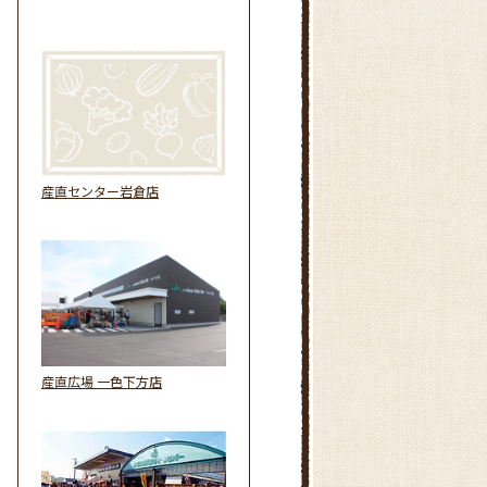
産直センター岩倉店
産直広場 一色下方店