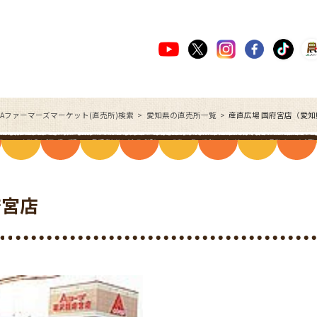
JAファーマーズマーケット(直売所)検索
愛知県の直売所一覧
産直広場 国府宮店（愛
府宮店