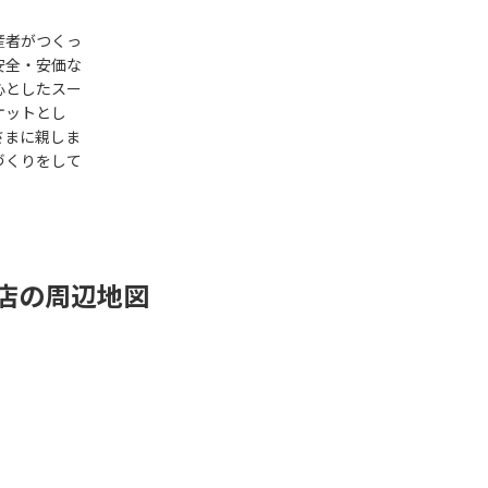
産者がつくっ
安全・安価な
心としたスー
ケットとし
さまに親しま
づくりをして
宮店の周辺地図