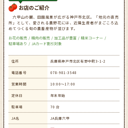
お店のご紹介
六甲山の麓、田園風景が広がる神戸市北区。「地元の直売
所」として、愛される農野花には、近隣生産者がまごころ込
めてつくる旬の農畜産物が並びます。
お花の販売
精肉の販売
加工品が豊富
精米コーナー
駐車場あり
JAカード割引対象
住所
兵庫県神戸市北区有野中町3-1-2
電話番号
078-981-3548
営業時間
10:00～17:00
定休日
年末年始
駐車場
70 台
JA名
JA兵庫六甲