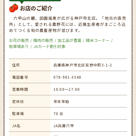
お店のご紹介
六甲山の麓、田園風景が広がる神戸市北区。「地元の直売
所」として、愛される農野花には、近隣生産者がまごころ込
めてつくる旬の農畜産物が並びます。
お花の販売
精肉の販売
加工品が豊富
精米コーナー
駐車場あり
JAカード割引対象
住所
兵庫県神戸市北区有野中町3-1-2
電話番号
078-981-3548
営業時間
10:00～17:00
定休日
年末年始
駐車場
70 台
JA名
JA兵庫六甲