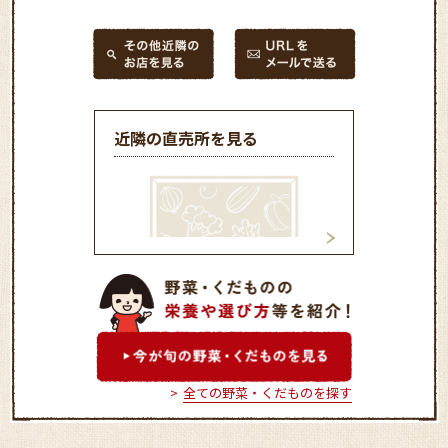
近隣の直売所を見る
ﾌｧｰﾏｰｽﾞﾏｰｹｯﾄ
ＪＡ天白信用グリーンセン
ば
ター
全ての野菜・くだものを探す