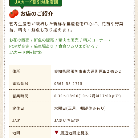
お店のご紹介
管内生産者が栽培した新鮮な農産物を中心に、花苗や野菜
苗、精肉・鮮魚も取り揃えます。
お花の販売
鮮魚の販売
精肉の販売
精米コーナー
POPが充実
駐車場あり
食育ソムリエがいる
JAカード割引対象
住所
愛知県尾張旭市東大道町原田2482-2
電話番号
0561-53-2715
営業時間
8:30～18:00(10～2月は17:00まで)
定休日
水曜日(正月、棚卸休み有り)
JA名
JAあいち尾東
地図
周辺地図を見る