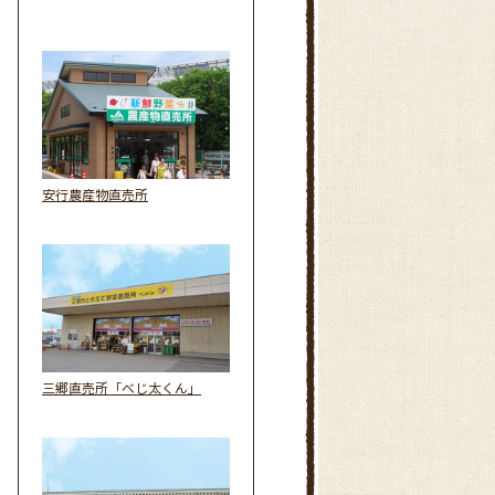
安行農産物直売所
三郷直売所「べじ太くん」