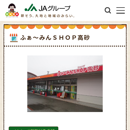
ふぁ～みんＳＨＯＰ高砂