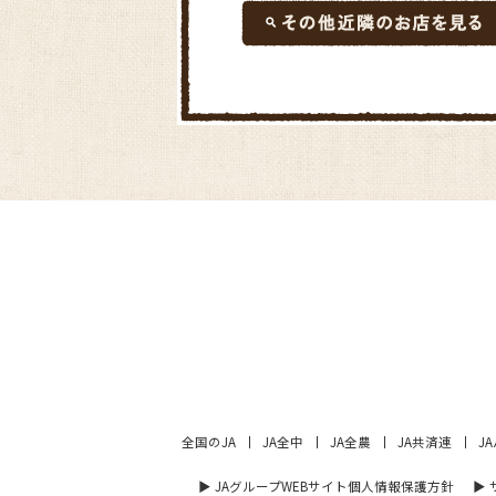
全国のJA
JA全中
JA全農
JA共済連
J
▶︎ JAグループWEBサイト個人情報保護方針
▶︎