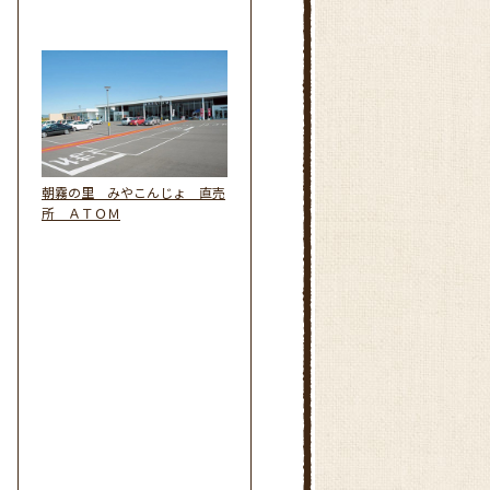
朝霧の里 みやこんじょ 直売
所 ＡＴＯＭ