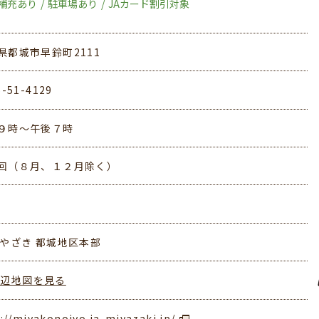
補充あり
駐車場あり
JAカード割引対象
県都城市早鈴町2111
6-51-4129
９時～午後７時
回（８月、１２月除く）
みやざき 都城地区本部
周辺地図を見る
://miyakonojyo.ja-miyazaki.jp/