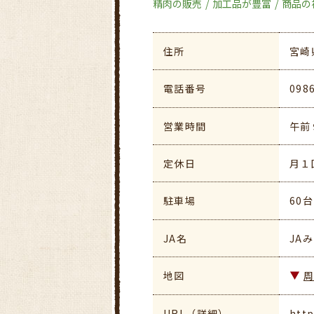
精肉の販売
加工品が豊富
商品の
住所
宮崎
電話番号
098
営業時間
午前
定休日
月１
駐車場
60台
JA名
JA
地図
URL（詳細）
http