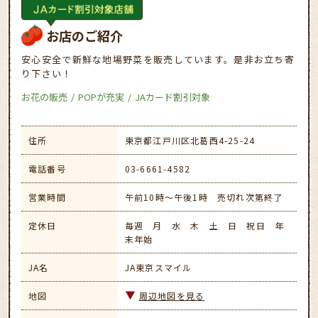
お店のご紹介
安心安全で新鮮な地場野菜を販売しています。是非お立ち寄
り下さい！
お花の販売
POPが充実
JAカード割引対象
住所
東京都江戸川区北葛西4-25-24
電話番号
03-6661-4582
営業時間
午前10時～午後1時 売切れ次第終了
定休日
毎週 月 水 木 土 日 祝日 年
末年始
JA名
JA東京スマイル
地図
周辺地図を見る