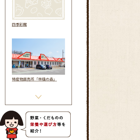
四季彩館
特産物直売所「林檎の森」
国土交通省指定「道の駅」ひろ
さき サンフェスタいしかわ