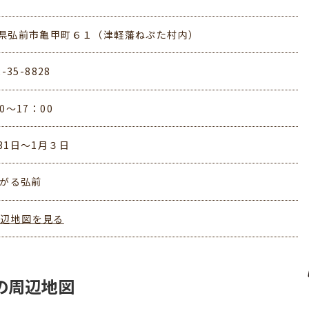
県弘前市亀甲町６１（津軽藩ねぷた村内）
2-35-8828
0～17：00
31日～1月３日
つがる弘前
周辺地図を見る
の周辺地図