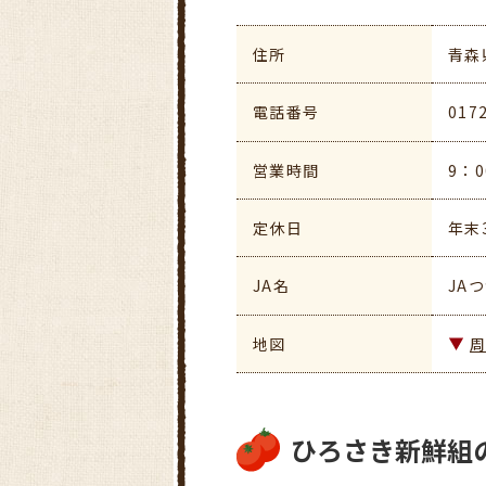
住所
青森
電話番号
017
営業時間
9：0
定休日
年末
JA名
JA
地図
ひろさき新鮮組