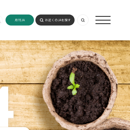
月刊JA
お近くのJAを探す