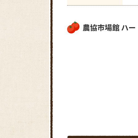
農協市場館 ハ