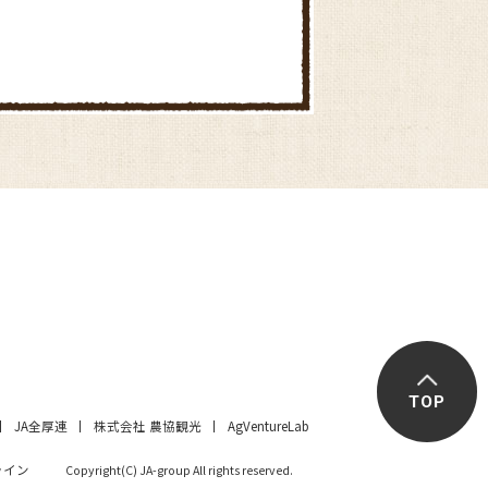
農協市場館 JAピカリショップ
道の駅みき直売所
TOP
JA全厚連
株式会社 農協観光
AgVentureLab
ライン
Copyright(C) JA-group All rights reserved.