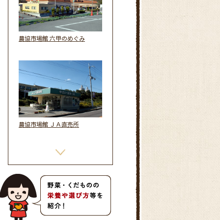
農協市場館 六甲のめぐみ
農協市場館 ＪＡ直売所
農協市場館 マルシェ六甲