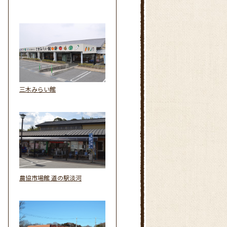
三木みらい館
農協市場館 道の駅淡河