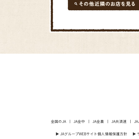
全国のJA
JA全中
JA全農
JA共済連
J
▶︎ JAグループWEBサイト個人情報保護方針
▶︎