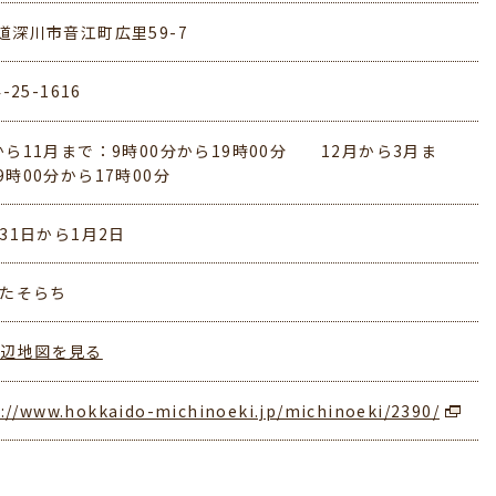
道深川市音江町広里59-7
4-25-1616
から11月まで：9時00分から19時00分 12月から3月ま
9時00分から17時00分
月31日から1月2日
きたそらち
周辺地図を見る
://www.hokkaido-michinoeki.jp/michinoeki/2390/