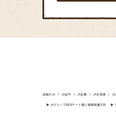
全国のJA
JA全中
JA全農
JA共済連
J
▶︎ JAグループWEBサイト個人情報保護方針
▶︎