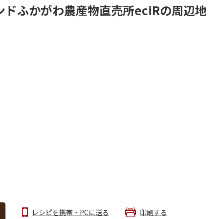
ドふかがわ農産物直売所eciRの周辺地
レシピを携帯・PCに送る
印刷する