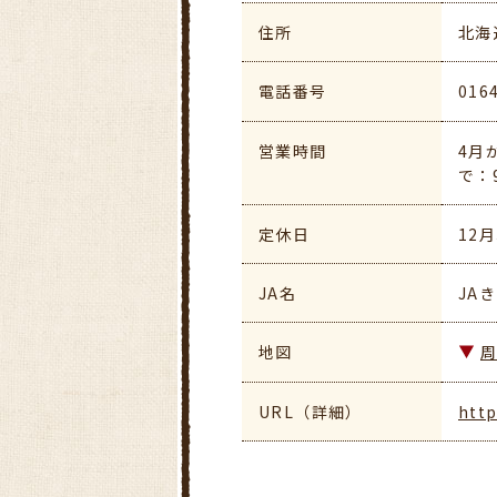
住所
北海
電話番号
016
営業時間
4月
で：
定休日
12
JA名
JA
地図
URL（詳細）
http