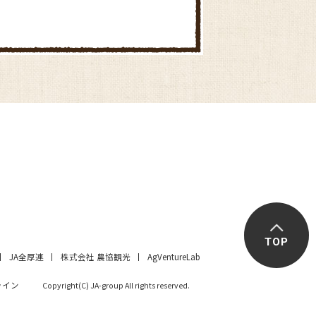
TOP
JA全厚連
株式会社 農協観光
AgVentureLab
ライン
Copyright(C) JA-group All rights reserved.