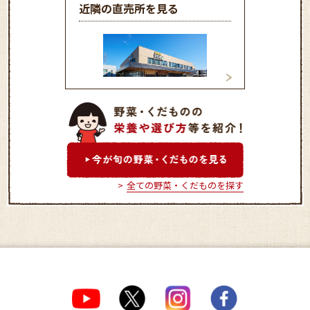
近隣の直売所を見る
農彩館 矢野とれ
ＪＡ交流ひろば「とれたて
元気市」広島店
全ての野菜・くだものを探す