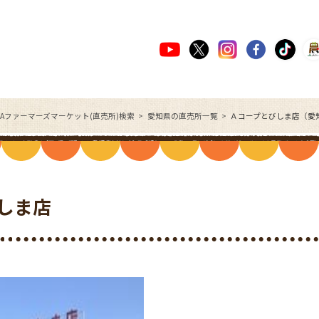
JAファーマーズマーケット(直売所)検索
愛知県の直売所一覧
Ａコープとびしま店（愛
しま店