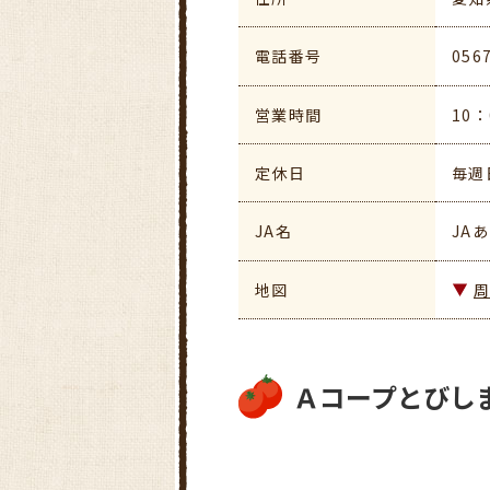
電話番号
056
営業時間
10：
定休日
毎週
JA名
JA
地図
Ａコープとびし