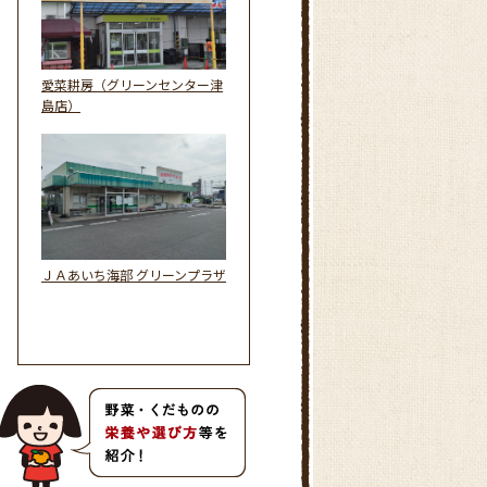
愛菜耕房（グリーンセンター津
島店）
ＪＡあいち海部 グリーンプラザ