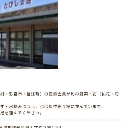
島村・弥富市・蟹江町）の産直会員が旬の野菜・花（仏花・切
なす・水耕みつばは、ほぼ年中売り場に並んでいます。
に足を運んでください。
県海部郡飛島村大字松之郷1-51