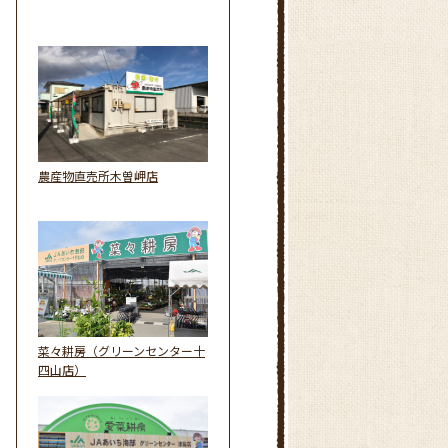
農産物直売所木曽岬店
菜々耕房（グリーンセンター十
四山店）