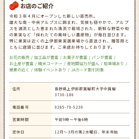
お店のご紹介
令和３年４月にオープンした新しい直売所。
雄大な南・中央アルプスに囲まれ、気候も穏やかで、アルプ
スを源流とした恵まれた清流で栽培された、新鮮な野菜や旬
の果実など「採れたての美味しい農産物」が毎日並びます。
特に果実は近くの上伊那果実選果場から直送され、贈答用と
ともに店頭に並びます。ご来店お待ちしております。
お花の販売
加工品が豊富
お菓子が豊富
パンが豊富
お土産が豊富
精米コーナー
産地間協力が盛ん
駐車場あり
絶景の近く
体験イベントあり
JAカード割引対象
住所
長野県上伊那郡箕輪町大字中箕輪
3730-186
電話番号
0265-70-5230
営業時間
午前9時～午後6時
定休日
12月～3月の第2水曜日、年末年始