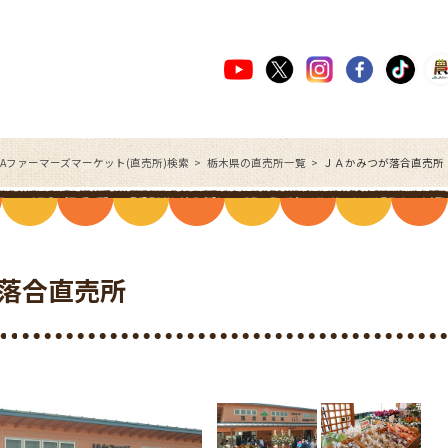
JAファーマーズマーケット(直売所)検索
栃木県の直売所一覧
ＪＡかみつが落合直売所
落合直売所