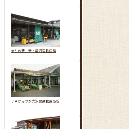
まちの駅 新・鹿沼宿物産館
ＪＡかみつが大沢農産物直売所