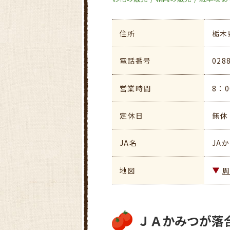
住所
栃木
電話番号
028
営業時間
8：0
定休日
無休
JA名
JA
地図
ＪＡかみつが落