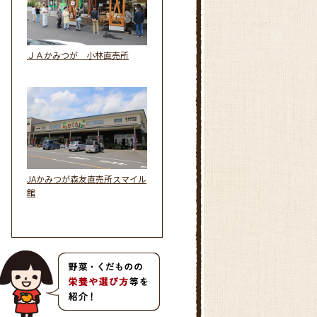
ＪＡかみつが 小林直売所
JAかみつが森友直売所スマイル
館