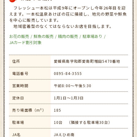
フレッシュ一本松は平成9年にオープンし今年26年目を迎
えます。一本松温泉あけぼの荘に隣接し、地元の野菜や鮮魚
を中心に販売しています。
地域密着型のなくてはならないお店を目指します。
お花の販売
鮮魚の販売
精肉の販売
駐車場あり
JAカード割引対象
住所
愛媛県南宇和郡愛南町増田5470番地
電話番号
0895-84-3555
営業時間
午前8:00～午後5:30
定休日
1月1日～1月3日
売り場面積（m²）
185
駐車場
10台 （隣接する駐車場30台）
JA名
JAえひめ南