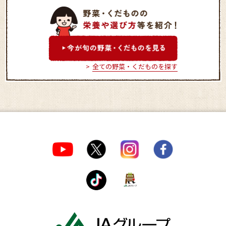
喜ね舎 愛菜館
永平寺四季食彩館
里
全ての野菜・くだものを探す