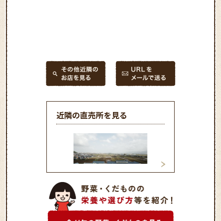
近隣の直売所を見る
喜ね舎 愛菜館
丹生膳野菜