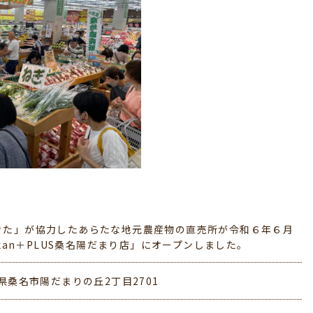
きた」が協力したあらたな地元農産物の直売所が令和６年６月
okan＋PLUS桑名陽だまり店」にオープンしました。
県桑名市陽だまりの丘2丁目2701