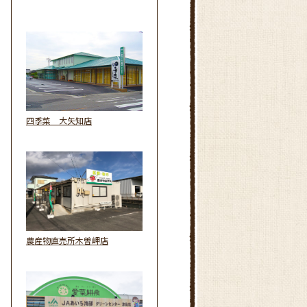
四季菜 大矢知店
農産物直売所木曽岬店