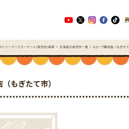
JAファーマーズマーケット(直売所)検索
北海道の直売所一覧
Aコープ栗沢店（もぎた
店（もぎたて市）