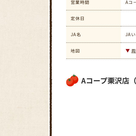
営業時間
Aコ
定休日
JA名
JA
地図
Aコープ栗沢店