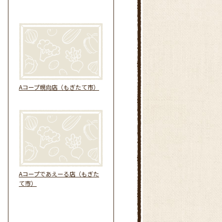
Aコープ幌向店（もぎたて市）
Aコープであえーる店（もぎた
て市）