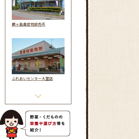
鶴ヶ島農産物直売所
ふれあいセンター大里店
吉見直売所