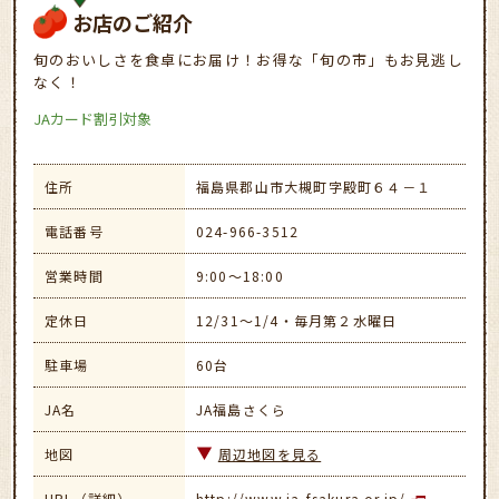
お店のご紹介
旬のおいしさを食卓にお届け！お得な「旬の市」もお見逃し
なく！
JAカード割引対象
住所
福島県郡山市大槻町字殿町６４－１
電話番号
024-966-3512
営業時間
9:00～18:00
定休日
12/31～1/4・毎月第２水曜日
駐車場
60台
JA名
JA福島さくら
地図
周辺地図を見る
URL（詳細）
http://www.ja-fsakura.or.jp/