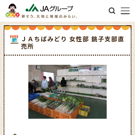
ＪＡちばみどり 女性部 銚子支部直
売所