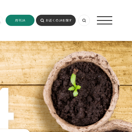
月刊JA
お近くのJAを探す