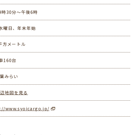
9時30分～午後6時
水曜日、年末年始
8平方メートル
車160台
千葉みらい
周辺地図を見る
://www.syoicargo.jp/