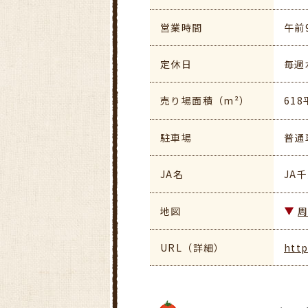
営業時間
午前
定休日
毎週
売り場面積（m²）
61
駐車場
普通
JA名
JA
地図
URL（詳細）
http