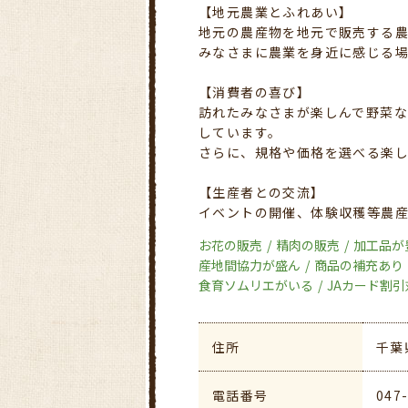
【地元農業とふれあい】
地元の農産物を地元で販売する
みなさまに農業を身近に感じる
【消費者の喜び】
訪れたみなさまが楽しんで野菜な
しています。
さらに、規格や価格を選べる楽
【生産者との交流】
イベントの開催、体験収穫等農
お花の販売
精肉の販売
加工品が
産地間協力が盛ん
商品の補充あり
食育ソムリエがいる
JAカード割引
住所
千葉
電話番号
047