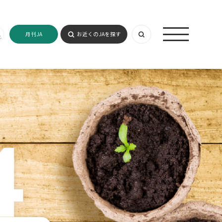
月刊JA
お近くのJAを探す