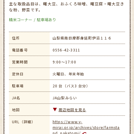
主な取扱品目は、曙大豆、おふくろ味噌、曙豆腐・曙大豆き
な粉、野菜です。
精米コーナー
駐車場あり
住所
山梨県南巨摩郡身延町伊沼１１６
電話番号
0556-42-3311
営業時間
9:00～17:00
定休日
火曜日、年末年始
駐車場
20 台（バス3 台分）
JA名
JA山梨みらい
地図
周辺地図を見る
URL（詳細）
https://www.y-
mirai.or.jp/archives/store/farmsta
nd_nakatomi/