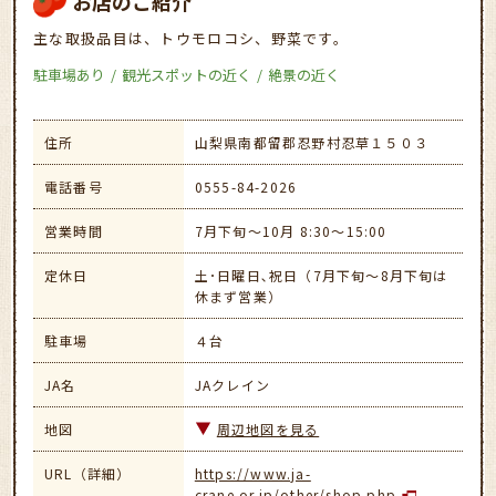
お店のご紹介
主な取扱品目は、トウモロコシ、野菜です。
駐車場あり
観光スポットの近く
絶景の近く
住所
山梨県南都留郡忍野村忍草１５０３
電話番号
0555-84-2026
営業時間
7月下旬～10月 8:30～15:00
定休日
土･日曜日､祝日（7月下旬～8月下旬は
休まず営業）
駐車場
４台
JA名
JAクレイン
地図
周辺地図を見る
URL（詳細）
https://www.ja-
crane.or.jp/other/shop.php