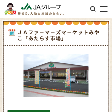
ＪＡファ－マ－ズマ－ケットみや
こ「あたらす市場」