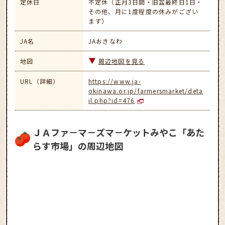
定休日
不定休（正月3日間・旧盆最終日1日・
その他、月に1度程度の休みがござい
ます）
JA名
JAおきなわ
地図
周辺地図を見る
URL（詳細）
https://www.ja-
okinawa.or.jp/farmersmarket/deta
il.php?id=476
ＪＡファ－マ－ズマ－ケットみやこ「あた
らす市場」の周辺地図