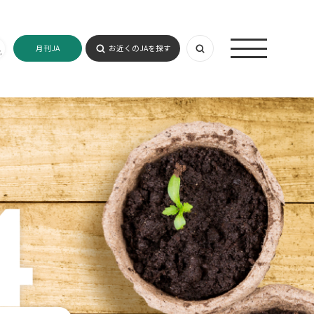
月刊JA
お近くのJAを探す