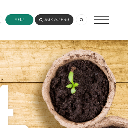
月刊JA
お近くのJAを探す