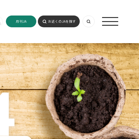
月刊JA
お近くのJAを探す