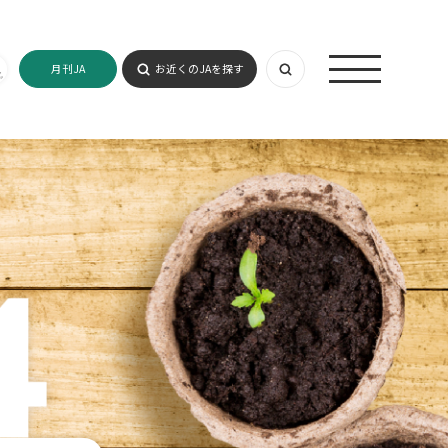
月刊JA
お近くのJAを探す