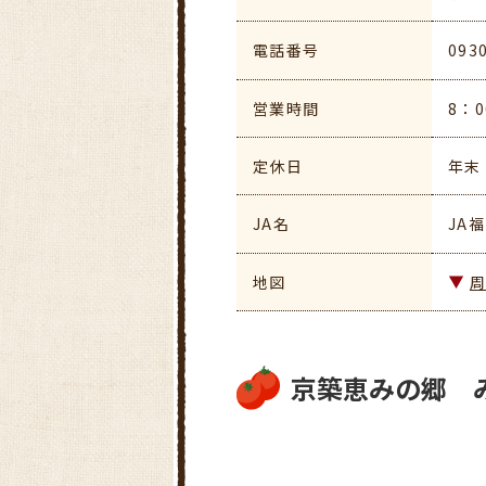
電話番号
093
営業時間
8：0
定休日
年末
JA名
JA
地図
京築恵みの郷 