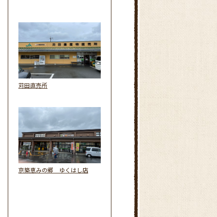
苅田直売所
京築恵みの郷 ゆくはし店