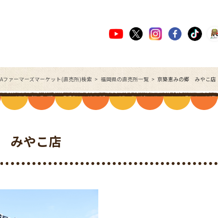
JAファーマーズマーケット(直売所)検索
福岡県の直売所一覧
京築恵みの郷 みやこ店
 みやこ店