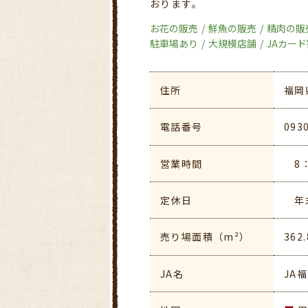
おります。
お花の販売
鮮魚の販売
精肉の販
駐車場あり
大規模店舗
JAカー
住所
福岡
電話番号
093
営業時間
8：
定休日
年末
売り場面積（m²）
362.
JA名
JA