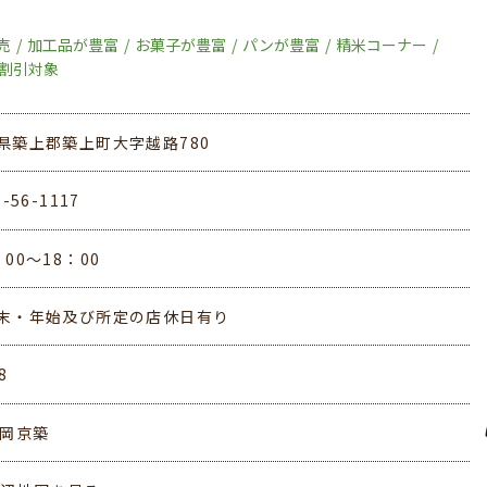
売
加工品が豊富
お菓子が豊富
パンが豊富
精米コーナー
ド割引対象
県築上郡築上町大字越路780
0-56-1117
00～18：00
・年始及び所定の店休日有り
8
福岡京築