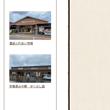
豊前ふれあい市場
京築恵みの郷 ゆくはし店