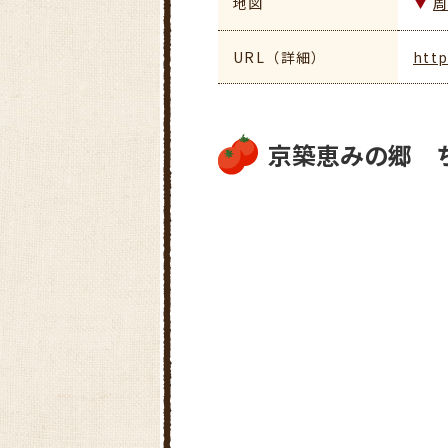
地図
URL（詳細）
http
京築恵みの郷 