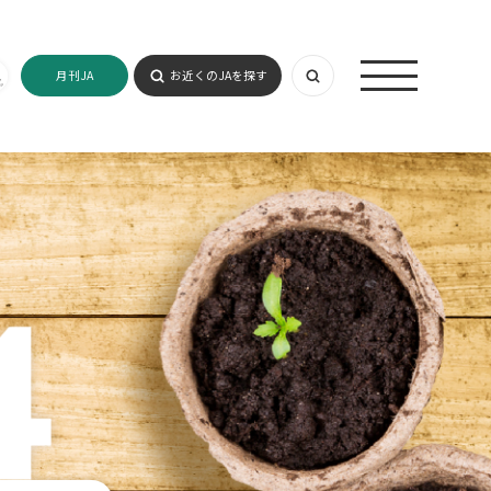
月刊JA
お近くのJAを探す