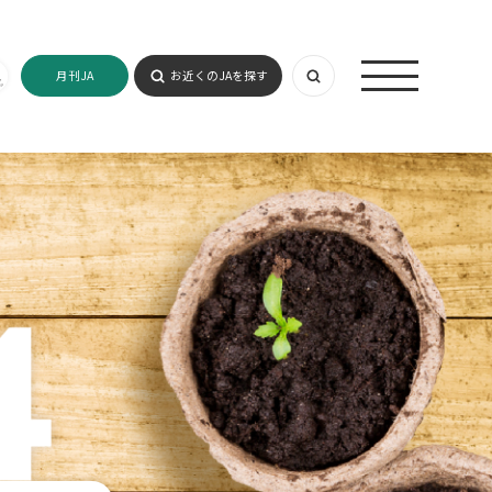
月刊JA
お近くのJAを探す